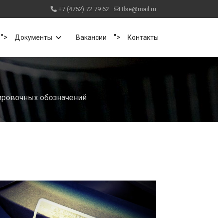
+7 (4752) 72 79 62
tlse@mail.ru
">
">
Документы
Вакансии
Контакты
ровочных обозначений