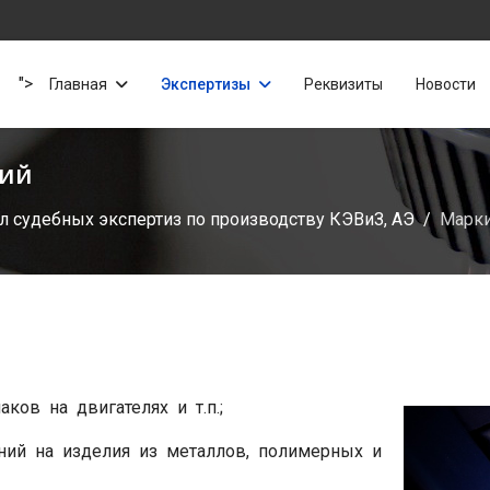
">
Главная
Экспертизы
Реквизиты
Новости
ний
л судебных экспертиз по производству КЭВиЗ, АЭ
Марки
ков на двигателях и т.п.;
ний на изделия из металлов, полимерных и