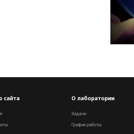
 сайта
О лаборатории
я
Задачи
зиты
График работы